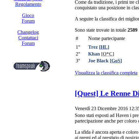
Come da tradizione, i primi tre 
Regolamento
conquistato una posizione in clas
Gioco
A seguire la classifica dei miglio
Forum
Sono state trovate in totale
2589
Changelog
Contattaci
#
Nome partecipante
Forum
1°
Trez
[
HL
]
2°
Khan
[
O*C
]
3°
Joe Black
[
GoS
]
Visualizza la classifica completa
[Quest] Le Renne D
Venerdì 23 Dicembre 2016 12:3
Sono stati esposti ad Haven i pre
partecipazione anche per coloro 
La sfida è ancora aperta e color
ai premi ed al prestigio di posizi