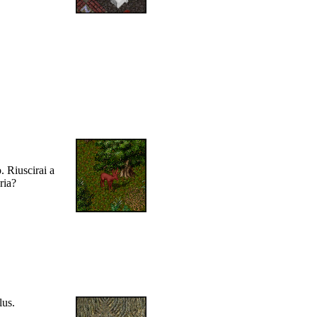
. Riuscirai a
ria?
lus.