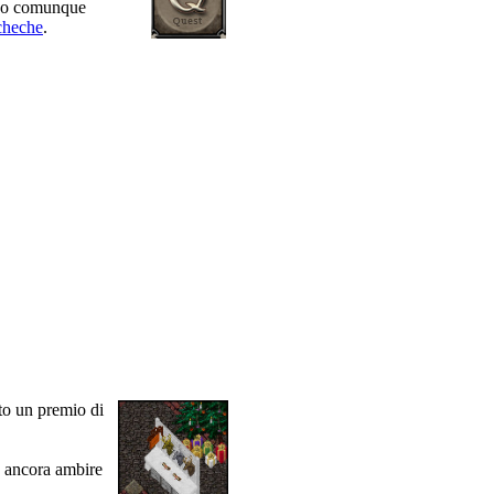
anno comunque
cheche
.
sto un premio di
o ancora ambire