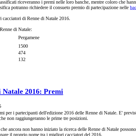
classificati riceveranno i premi nelle loro banche, mentre coloro che h
sifica potranno richiedere il consueto premio di partecipazione nelle
ba
ri cacciatori di Renne di Natale 2016.
Renne di Natale:
Pergamene
1500
474
132
i Natale 2016: Premi
5
mi per i partecipanti dell'edizione 2016 delle Renne di Natale. E' previ
che non raggiungeranno le prime tre posizioni.
o che ancora non hanno iniziato la ricerca delle Renne di Natale posson
onare il proprio nome tra i migliori cacciatori del 2016.