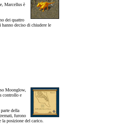
te, Marcellus è
ino dei quattro
li hanno deciso di chiudere le
verso Moonglow,
a controllo e
 parte della
tremati, furono
 la posizione del carico.