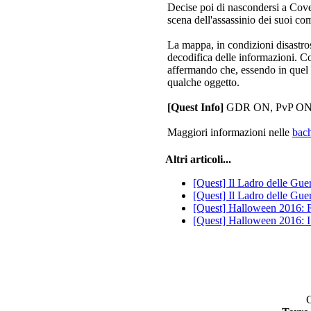
Decise poi di nascondersi a Cove
scena dell'assassinio dei suoi co
La mappa, in condizioni disastros
decodifica delle informazioni. C
affermando che, essendo in quel 
qualche oggetto.
[Quest Info]
GDR ON, PvP ON, 
Maggiori informazioni nelle
bac
Altri articoli...
[Quest] Il Ladro delle Guer
[Quest] Il Ladro delle Guer
[Quest] Halloween 2016: R
[Quest] Halloween 2016: I
C