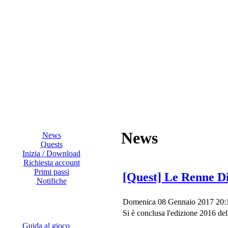
News
News
Quests
Inizia / Download
Richiesta account
Primi passi
[Quest] Le Renne Di
Notifiche
Domenica 08 Gennaio 2017 20:
Si è conclusa l'edizione 2016 del
Guida al gioco