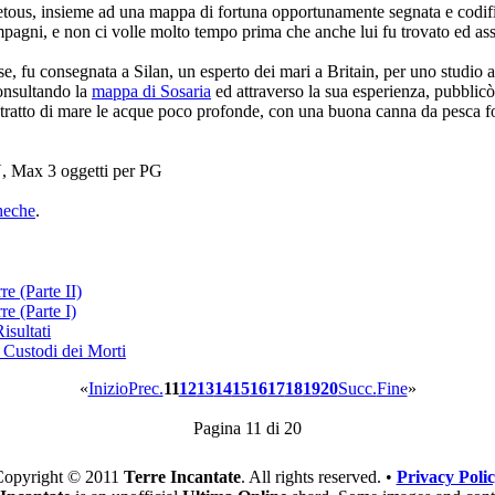
tous, insieme ad una mappa di fortuna opportunamente segnata e codific
mpagni, e non ci volle molto tempo prima che anche lui fu trovato ed ass
e, fu consegnata a Silan, un esperto dei mari a Britain, per uno studio a
onsultando la
mappa di Sosaria
ed attraverso la sua esperienza, pubblicò
tratto di mare le acque poco profonde, con una buona canna da pesca fo
Max 3 oggetti per PG
heche
.
re (Parte II)
re (Parte I)
isultati
 Custodi dei Morti
«
Inizio
Prec.
11
12
13
14
15
16
17
18
19
20
Succ.
Fine
»
Pagina 11 di 20
opyright © 2011
Terre Incantate
. All rights reserved. •
Privacy Poli