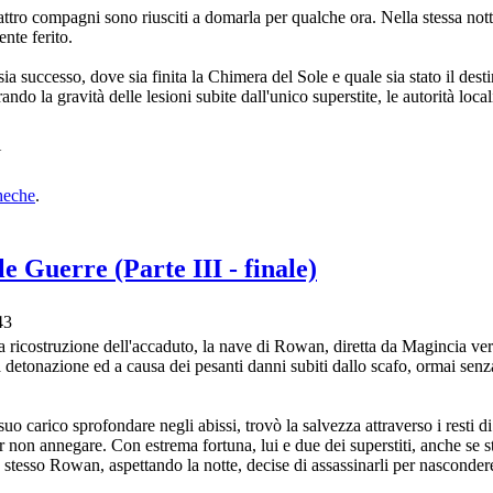
attro compagni sono riusciti a domarla per qualche ora. Nella stessa not
nte ferito.
ia successo, dove sia finita la Chimera del Sole e quale sia stato il dest
o la gravità delle lesioni subite dall'unico superstite, le autorità loca
N
heche
.
le Guerre (Parte III - finale)
43
a ricostruzione dell'accaduto, la nave di Rowan, diretta da Magincia 
a detonazione ed a causa dei pesanti danni subiti dallo scafo, ormai senz
uo carico sprofondare negli abissi, trovò la salvezza attraverso i resti di
r non annegare. Con estrema fortuna, lui e due dei superstiti, anche se s
o stesso Rowan, aspettando la notte, decise di assassinarli per nascondere