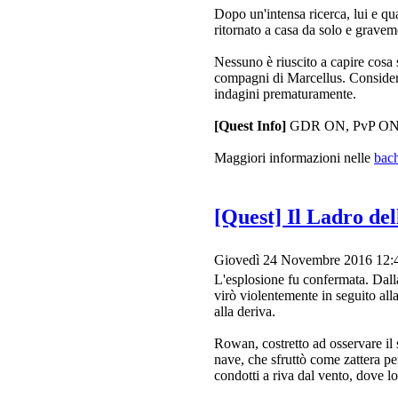
Dopo un'intensa ricerca, lui e qu
ritornato a casa da solo e graveme
Nessuno è riuscito a capire cosa s
compagni di Marcellus. Considerand
indagini prematuramente.
[Quest Info]
GDR ON, PvP O
Maggiori informazioni nelle
bac
[Quest] Il Ladro del
Giovedì 24 Novembre 2016 12:
L'esplosione fu confermata. Dall
virò violentemente in seguito all
alla deriva.
Rowan, costretto ad osservare il s
nave, che sfruttò come zattera pe
condotti a riva dal vento, dove l