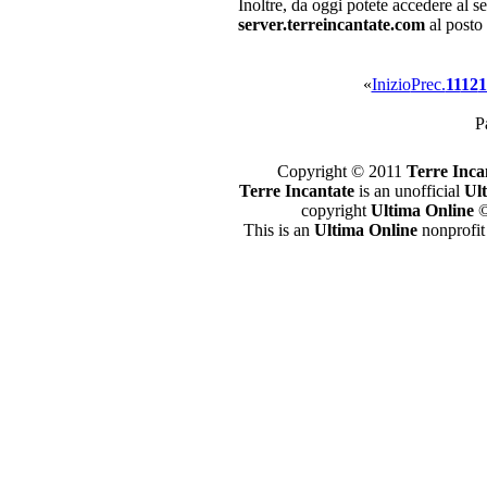
Inoltre, da oggi potete accedere al s
server.terreincantate.com
al posto 
«
Inizio
Prec.
11
12
1
P
Copyright © 2011
Terre Inca
Terre Incantate
is an unofficial
Ul
copyright
Ultima Online
©
This is an
Ultima Online
nonprofit