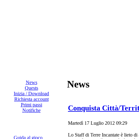
News
News
Quests
Inizia / Download
Richiesta account
Primi passi
Conquista Città/Terr
Notifiche
Martedì 17 Luglio 2012 09:29
Lo Staff di Terre Incantate è lieto d
Guida al gioco