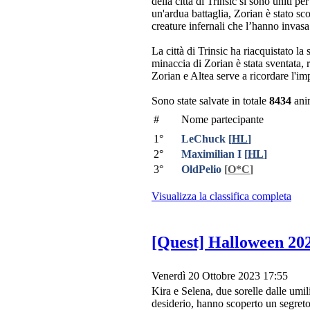
della città di Trinsic si sono uniti p
un'ardua battaglia, Zorian è stato scon
creature infernali che l’hanno invasa
La città di Trinsic ha riacquistato la
minaccia di Zorian è stata sventata, 
Zorian e Altea serve a ricordare l'im
Sono state salvate in totale
8434
ani
#
Nome partecipante
1°
LeChuck
[
HL
]
2°
Maximilian I
[
HL
]
3°
OldPelio
[
O*C
]
Visualizza la classifica completa
[Quest] Halloween 202
Venerdì 20 Ottobre 2023 17:55
Kira e Selena, due sorelle dalle umili
desiderio, hanno scoperto un segreto 