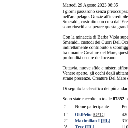
Martedì 29 Agosto 2023 08:35
I giorni passarono senza preoccupazi
nell'arcipelago. Grazie all'incredibi
Smeraldi, costruito con cura dall'Er
sono riusciti a superare questa grand
Con la minaccia di Barba Viola supe
Smeraldi, custodi dei Cuori Dell'Oc
indirettamente contribuito a sconfigge
tra umani e Creature del Mare, quest
profondità oscure dell'oceano.
Tuttavia, nuove sfide e misteri affio
Venere aperte, gli occhi degli abitant
strane presenze. Creature Del Mare d
Di seguito la classifica dei più auda
Sono state raccolte in totale
87852
pe
#
Nome partecipante
Per
1°
OldPelio
[
O*C
]
42
2°
Maximilian I
[
HL
]
31
3°
Trez
[
HL
]
11