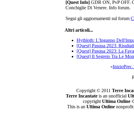
[Quest Info]
GDR ON, PvP OFF. Com
Conchiglie Di Venere. Info forum.
Segui gli aggiornamenti sul forum
C
Altri articoli...
Hythloth: L'Inganno Dell'Impa
[Quest] Pasqua 2023: Risultati
[Quest] Pasqua 2023: La Fav
[Quest] Il Segreto Tra Le Mo
«
Inizio
Prec.
P
Copyright © 2011
Terre Inca
Terre Incantate
is an unofficial
Ul
copyright
Ultima Online
©
This is an
Ultima Online
nonprofit