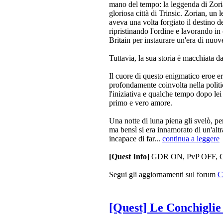
mano del tempo: la leggenda di Zoria
gloriosa città di Trinsic. Zorian, un 
aveva una volta forgiato il destino de
ripristinando l'ordine e lavorando i
Britain per instaurare un'era di nuov
Tuttavia, la sua storia è macchiata d
Il cuore di questo enigmatico eroe e
profondamente coinvolta nella politic
l'iniziativa e qualche tempo dopo lei
primo e vero amore.
Una notte di luna piena gli svelò, p
ma bensì si era innamorato di un'altr
incapace di far...
continua a leggere
[Quest Info]
GDR ON, PvP OFF, Ga
Segui gli aggiornamenti sul forum
C
[Quest] Le Conchiglie 