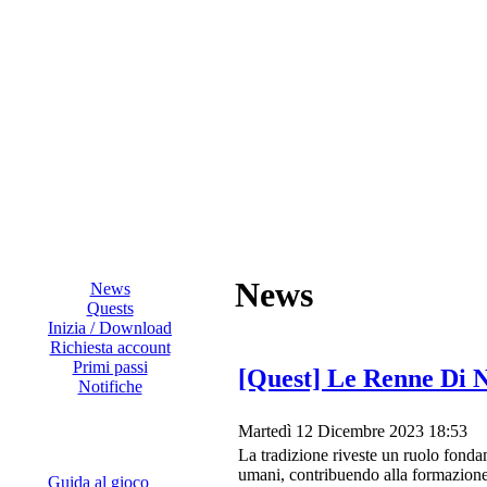
News
News
Quests
Inizia / Download
Richiesta account
Primi passi
[Quest] Le Renne Di N
Notifiche
Martedì 12 Dicembre 2023 18:53
La tradizione riveste un ruolo fondam
umani, contribuendo alla formazione d
Guida al gioco