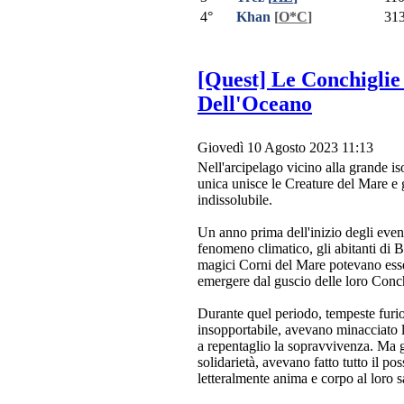
4°
Khan
[
O*C
]
31
[Quest] Le Conchiglie
Dell'Oceano
Giovedì 10 Agosto 2023 11:13
Nell'arcipelago vicino alla grande iso
unica unisce le Creature del Mare e 
indissolubile.
Un anno prima dell'inizio degli event
fenomeno climatico, gli abitanti di 
magici Corni del Mare potevano esser
emergere dal guscio delle loro Conc
Durante quel periodo, tempeste furios
insopportabile, avevano minacciato 
a repentaglio la sopravvivenza. Ma gl
solidarietà, avevano fatto tutto il p
letteralmente anima e corpo al loro s