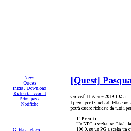
[Quest] Pasqua
News
Quests
Inizia / Download
Richiesta account
Giovedì 11 Aprile 2019 10:53
Primi passi
I premi per i vincitori della com
Notifiche
potrà essere richiesta da tutti i pa
1° Premio
Un NPC a scelta tra: Giada la 
100.0, su un PG a scelta tra 
Guida al gioco