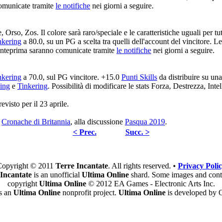
omunicate tramite
le notifiche
nei giorni a seguire.
Orso, Zos. Il colore sarà raro/speciale e le caratteristiche uguali per tu
nkering
a 80.0, su un PG a scelta tra quelli dell'account del vincitore. L
anteprima saranno comunicate tramite
le notifiche
nei giorni a seguire.
nkering
a 70.0, sul PG vincitore. +15.0
Punti Skills
da distribuire su una 
ing
e
Tinkering
. Possibilità di modificare le stats Forza, Destrezza, Inte
evisto per il 23 aprile.
m
Cronache di Britannia
, alla discussione
Pasqua 2019
.
< Prec.
Succ. >
opyright © 2011
Terre Incantate
. All rights reserved. •
Privacy Poli
 Incantate
is an unofficial
Ultima Online
shard. Some images and cont
copyright
Ultima Online
© 2012 EA Games - Electronic Arts Inc.
is an
Ultima Online
nonprofit project.
Ultima Online
is developed by O