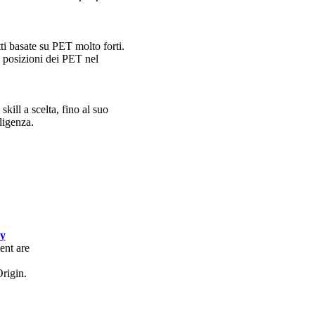
tti basate su PET molto forti.
e posizioni dei PET nel
skill a scelta, fino al suo
lligenza.
cy
ent are
rigin.