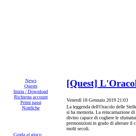
[Quest] L'Oracol
News
Quests
Inizia / Download
Richiesta account
Venerdì 18 Gennaio 2019 21:03
Primi passi
La leggenda dell'Oracolo delle Stelle
Notifiche
si ha memoria. La reincarnazione d
divino capace di cogliere le sfumatur
premonizioni in grado di alterare il c
molti secoli.
Guida al gioco