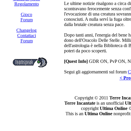
Le ultime notizie risalgono a circa d
Regolamento
scontravano ferocemente senza confini
l'evocazione di una creatura sovranna
Gioco
conosciuti. A nulla servì la fuga oltr
Forum
dalla brutale creatura senza pace.
Changelog
Dopo tanti anni, l'energia del bene 
Contattaci
dono dell'Oracolo Delle Stelle. Mill
Forum
dell'astrologia è nella Biblioteca di B
poteri da poco scoperti.
[Quest Info]
GDR ON, PvP ON, Na
Segui gli aggiornamenti sul forum
C
< Pre
Copyright © 2011
Terre Inca
Terre Incantate
is an unofficial
Ul
copyright
Ultima Online
©
This is an
Ultima Online
nonprofit