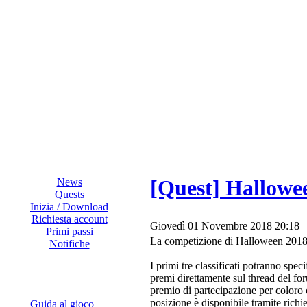
[Quest] Hallowee
News
Quests
Inizia / Download
Richiesta account
Giovedì 01 Novembre 2018 20:18
Primi passi
La competizione di Halloween 2018 
Notifiche
I primi tre classificati potranno spec
premi direttamente sul thread del fo
premio di partecipazione per coloro ch
posizione è disponibile tramite richi
Guida al gioco