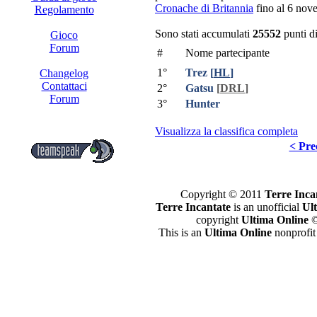
Cronache di Britannia
fino al 6 nov
Regolamento
Sono stati accumulati
25552
punti d
Gioco
Forum
#
Nome partecipante
1°
Trez
[
HL
]
Changelog
Contattaci
2°
Gatsu
[
DRL
]
Forum
3°
Hunter
Visualizza la classifica completa
< Pre
Copyright © 2011
Terre Inca
Terre Incantate
is an unofficial
Ul
copyright
Ultima Online
©
This is an
Ultima Online
nonprofit