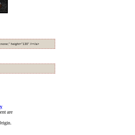
r:none;" height="130" /></a>
cy
ent are
rigin.