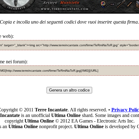
Copia e incolla uno dei seguenti codici dove vuoi inserire questa firma.
e web):
om" target="_blank"><img src="http://www.terreincantate.com/firme/TeRmiNaToR.jpg" style="borde
rme nei forum):
IMG]http://www.terreincantate.com/firme/TeRmiNaToR.jpg[/IMG][/URL]
Genera un altro codice
opyright © 2011
Terre Incantate
. All rights reserved. •
Privacy Poli
 Incantate
is an unofficial
Ultima Online
shard. Some images and cont
copyright
Ultima Online
© 2012 EA Games - Electronic Arts Inc.
is an
Ultima Online
nonprofit project.
Ultima Online
is developed by O