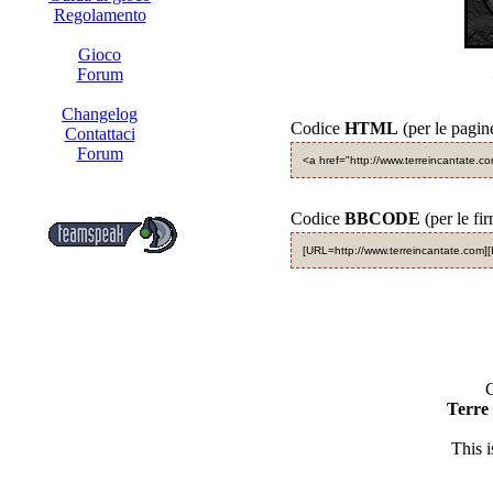
Regolamento
Gioco
Forum
Changelog
Codice
HTML
(per le pagin
Contattaci
Forum
<a href="http://www.terreincantate.c
Codice
BBCODE
(per le fi
[URL=http://www.terreincantate.com][
C
Terre
This 