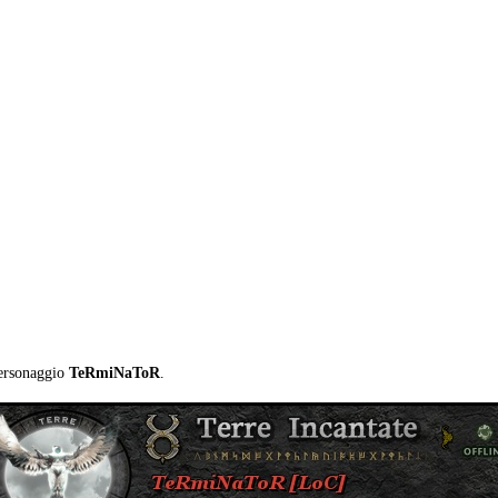
personaggio
TeRmiNaToR
.