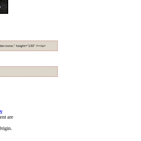
rder:none;" height="130" /></a>
cy
ent are
rigin.