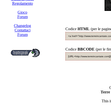
Regolamento
Gioco
Forum
Changelog
Codice
HTML
(per le pagin
Contattaci
Forum
<a href="http://www.terreincantate.c
Codice
BBCODE
(per le fi
[URL=http://www.terreincantate.com][
C
Terre
This 