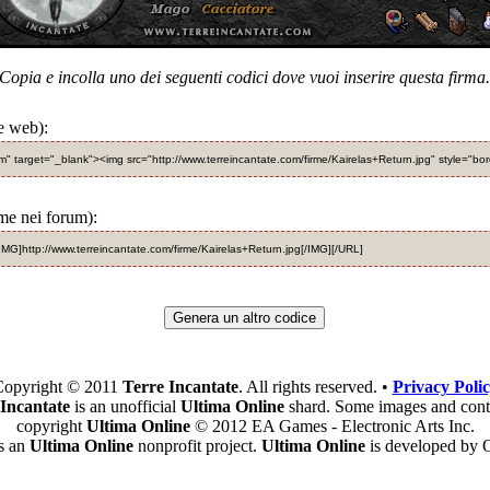
Copia e incolla uno dei seguenti codici dove vuoi inserire questa firma.
e web):
om" target="_blank"><img src="http://www.terreincantate.com/firme/Kairelas+Return.jpg" style="bo
rme nei forum):
IMG]http://www.terreincantate.com/firme/Kairelas+Return.jpg[/IMG][/URL]
Genera un altro codice
opyright © 2011
Terre Incantate
. All rights reserved. •
Privacy Poli
 Incantate
is an unofficial
Ultima Online
shard. Some images and cont
copyright
Ultima Online
© 2012 EA Games - Electronic Arts Inc.
is an
Ultima Online
nonprofit project.
Ultima Online
is developed by O